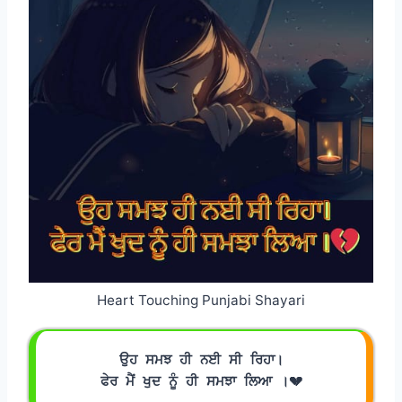
Heart Touching Punjabi Shayari
ਉਹ ਸਮਝ ਹੀ ਨਈ ਸੀ ਰਿਹਾ।
ਫੇਰ ਮੈਂ ਖੁਦ ਨੂੰ ਹੀ ਸਮਝਾ ਲਿਆ ।💔