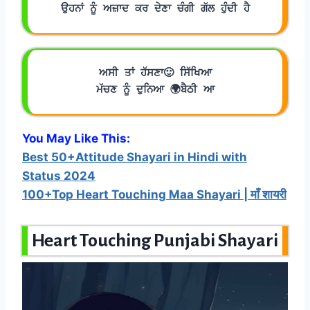
ਉਹਨਾਂ ਨੂੰ ਅਜ਼ਾਦ ਕਰ ਦੇਣਾ ਚੰਗੀ ਗੱਲ ਹੁੰਦੀ ਹੈ
ਅਸੀ ਤਾਂ ਹੱਸਣਾ🙂 ਸਿੱਖਿਆ
ਮੱਚਣ ਨੂੰ ਦੁਨਿਆ 🌍ਬੈਠੀ ਆ
You May Like This:
Best 50+Attitude Shayari in Hindi with
Status 2024
100+Top Heart Touching Maa Shayari | माँ शायरी
Heart Touching Punjabi Shayari