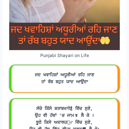
Punjabi Shayari on Life
ਜਦ ਖਵਾਹਿਸ਼ਾਂ ਅਧੂਰੀਆਂ ਰਹਿ ਜਾਣ
ਤਾਂ ਰੱਬ ਬਹੁਤ ਯਾਦ ਆਉਂਦਾ
ਸੱਚੇ ਕਿੱਸੇ ਸ਼ਰਾਬਖਾਨੇ🍾 ਵਿੱਚ ਸੁਣੇ,
ਉਹ ਵੀ ਹੱਥਾਂ 'ਚ ਜਾਮ🍷 ਲੈ ਕੇ !
ਝੂਠੇ ਕਿਸੇ ਅਦਾਲਤ🧛‍♂️ ਵਿੱਚ ਸੁਣੇ,