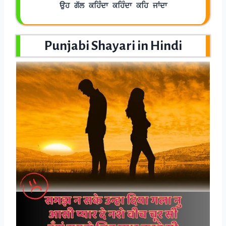
ਉਹ ਗੱਲ ਕਹਿੰਦਾ ਕਹਿੰਦਾ ਕਹਿ ਜਾਂਦਾ
Punjabi Shayari in Hindi