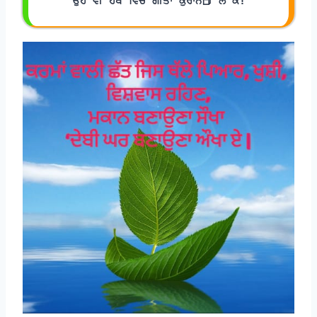
ਉਹ ਵੀ ਹੱਥ ਵਿੱਚ ਗੀਤਾ ਕੁਰਾਨ📕 ਲੈ ਕੇ!