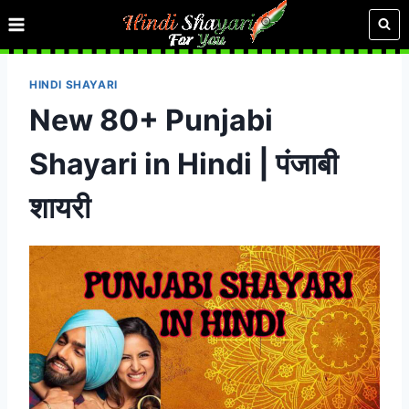
Skip
to
content
HINDI SHAYARI
New 80+ Punjabi
Shayari in Hindi | पंजाबी
शायरी