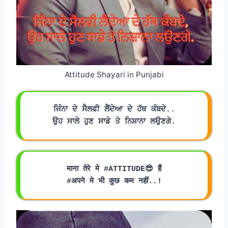
Attitude Shayari in Punjabi
ਜਿੰਨਾ ਦੇ ਸੈਲਫੀ ਲੈਂਦੇਆ ਦੇ ਹੱਥ ਕੰਬਦੇ..
ਉਹ ਸਾਲੇ ਹੁਣ ਸਾਡੇ ਤੇ ਨਿਸ਼ਾਨਾ ਲਉਣਗੇ.
माना तेरे मे #ATTITUDE😎 हैं
#अपने मे भी कुछ कम नहीं..!